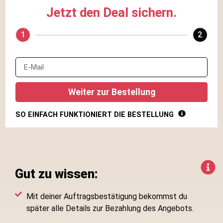
Jetzt den Deal sichern.
1
2
Weiter zur Bestellung
SO EINFACH FUNKTIONIERT DIE BESTELLUNG
So einfach und sicher funktioniert die Bestellung:
Schritt 1: E-Mail-Adresse eingeben.
Gib deine E-Mail-Adresse
ein, damit wir dir die Bestellbestätigung und alle relevanten
Informationen zusenden können.
Gut zu wissen:
Schritt 2: Name und Lieferadresse ausfüllen.
Teile uns kurz
deinen Namen und deine Lieferadresse mit und bestätige kurz,
dass du mit unseren Datenschutzbestimmungen einverstanden
Mit deiner Auftragsbestätigung bekommst du
bist.
später alle Details zur Bezahlung des Angebots.
Schritt 3: Jetzt bestellen klicken und fertig!
Klicke dann auf