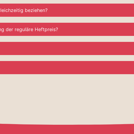
eichzeitig beziehen?
g der reguläre Heftpreis?
?